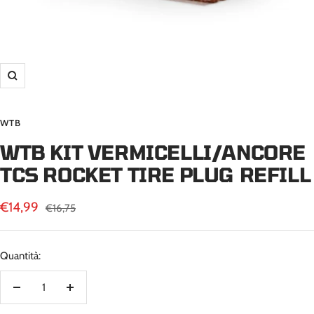
Ingrandisci
WTB
WTB KIT VERMICELLI/ANCORE
TCS ROCKET TIRE PLUG REFILL
Prezzo
€14,99
Prezzo
€16,75
regolare
di
vendita
Quantità:
Diminuire
Aumenta
la
la