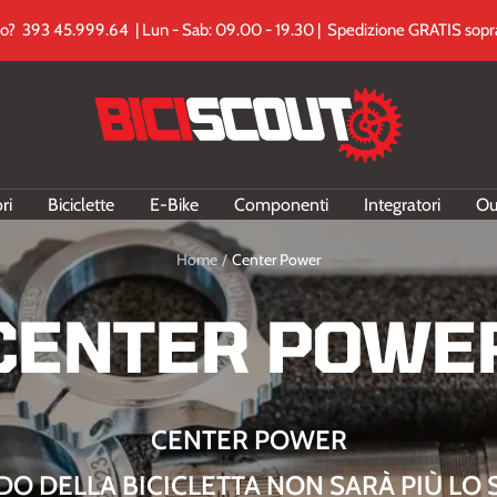
to? 393 45.999.64 | Lun - Sab: 09.00 - 19.30 | Spedizione GRATIS sopra
Biciscout.it
ri
Biciclette
E-Bike
Componenti
Integratori
Ou
Home
Center Power
CENTER POWE
CENTER POWER
DO DELLA BICICLETTA NON SARÀ PIÙ LO 