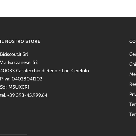
vendita
IL NOSTRO STORE
CO
Biciscout.it Srl
Ce
Via Bazzanese, 52
Ch
40033 Casalecchio di Reno - Loc. Ceretolo
Me
P.Iva: 04028041202
Res
Sdi: M5UXCR1
Pri
tel. +39 393-45.999.64
Tem
Ter