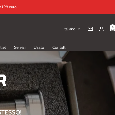
 i 99 euro.
0
Lingua
Italiano
Newsletter
tlet
Servizi
Usato
Contatti
R
STESSO!