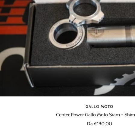
GALLO MOTO
Center Power Gallo Moto Sram - Shi
Prezzo
Da €190,00
di