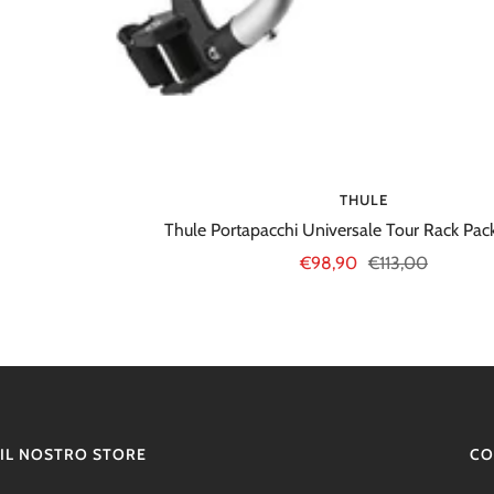
THULE
Thule Portapacchi Universale Tour Rack Pack
Prezzo
Prezzo
€98,90
€113,00
di
regolare
vendita
IL NOSTRO STORE
CO