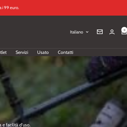
 i 99 euro.
0
Lingua
Italiano
Newsletter
tlet
Servizi
Usato
Contatti
e facilità d'uso.