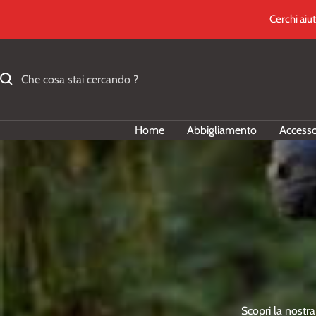
Salta
Cerchi aiu
al
contenuto
Home
Abbigliamento
Accesso
Scopri la nostra