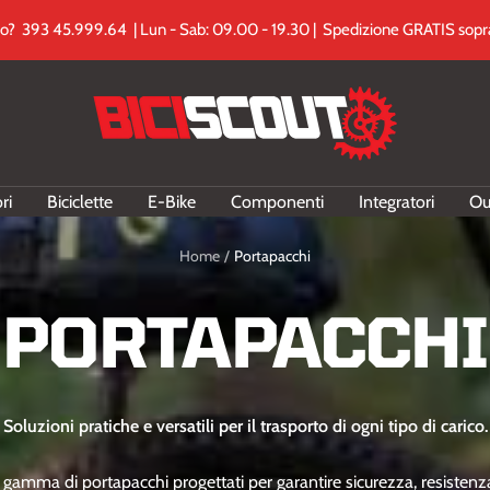
to? 393 45.999.64 | Lun - Sab: 09.00 - 19.30 | Spedizione GRATIS sopra
Biciscout.it
ri
Biciclette
E-Bike
Componenti
Integratori
Ou
Home
Portapacchi
PORTAPACCHI
Soluzioni pratiche e versatili per il trasporto di ogni tipo di carico.
 gamma di portapacchi progettati per garantire sicurezza, resistenza 