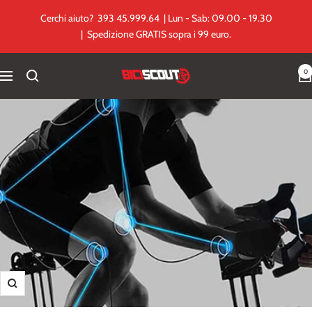
Salta
Cerchi aiuto? 393 45.999.64 | Lun - Sab: 09.00 - 19.30
al
| Spedizione GRATIS sopra i 99 euro.
contenuto
0
Biciscout.it
Navigazione
Ingrandisci