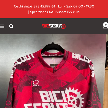
Salta
Cerchi aiuto? 393 45.999.64 | Lun - Sab: 09.00 - 19.30
al
| Spedizione GRATIS sopra i 99 euro.
contenuto
0
Biciscout.it
Navigazione