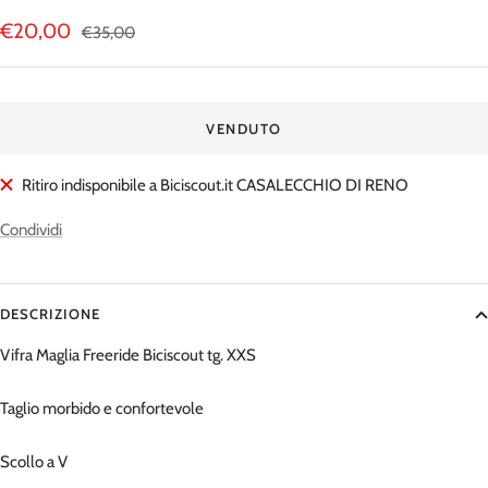
Prezzo
€20,00
Prezzo
€35,00
regolare
di
vendita
VENDUTO
Ritiro indisponibile a Biciscout.it CASALECCHIO DI RENO
Condividi
DESCRIZIONE
Vifra Maglia Freeride Biciscout tg. XXS
Taglio morbido e confortevole
Scollo a V