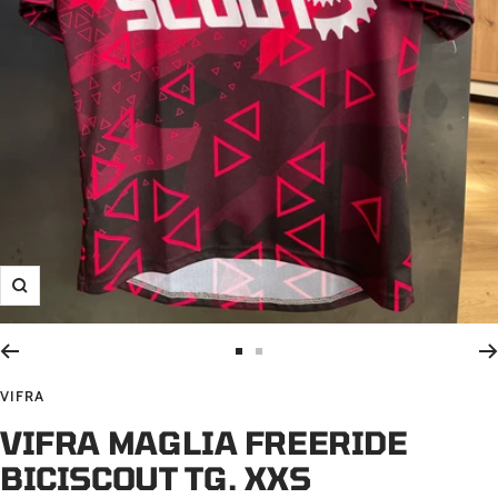
Ingrandisci
Vai
Vai
alla
alla
VIFRA
slide
slide
VIFRA MAGLIA FREERIDE
1
2
BICISCOUT TG. XXS