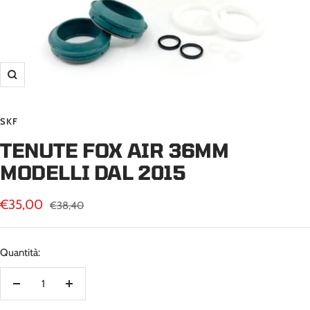
Ingrandisci
SKF
TENUTE FOX AIR 36MM
MODELLI DAL 2015
Prezzo
€35,00
Prezzo
€38,40
regolare
di
vendita
Quantità:
Diminuire
Aumenta
la
la