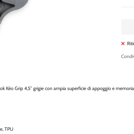
di
vend
Rit
Condiv
ok Kéo Grip 4,5° grigie con ampia superficie di appoggio e memoria
de, TPU