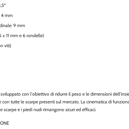
,5º
e: 4 mm
dinale: 9 mm
a 5 x 11 mm e 6 rondelle)
 viti)
sviluppato con l'obiettivo di ridurre il peso e le dimensioni dell'in
 con tutte le scarpe presenti sul mercato. La cinematica di funzion
le scarpe e i piedi nudi rimangono sicuri ed efficaci.
IONE