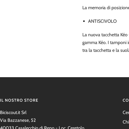
La memoria di posizione
ANTISCIVOLO
La nuova tacchetta Kéo G
gamma Kéo. I tamponi in 
tra la tacchetta e la suo
IL NOSTRO STORE
CO
Biciscout.it Srl
Ce
Via Bazzanese, 52
Ch
40033 Casalecchio di Reno - Loc. Ceretolo