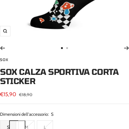
Ingrandisci
Vai
Vai
alla
alla
SOX
slide
slide
SOX CALZA SPORTIVA CORTA
1
2
STICKER
Prezzo
€15,90
Prezzo
€18,90
regolare
di
vendita
Dimensioni dell'accessorio:
S
S
M
L