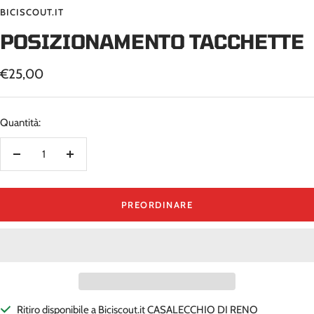
BICISCOUT.IT
POSIZIONAMENTO TACCHETTE
Prezzo
€25,00
di
vendita
Quantità:
Diminuire
Aumenta
la
la
quantità
quantità
PREORDINARE
Ritiro disponibile a Biciscout.it CASALECCHIO DI RENO