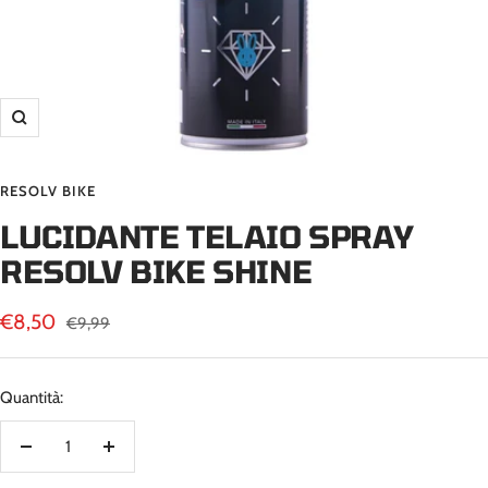
Ingrandisci
RESOLV BIKE
LUCIDANTE TELAIO SPRAY
RESOLV BIKE SHINE
Prezzo
€8,50
Prezzo
€9,99
regolare
di
vendita
Quantità:
Diminuire
Aumenta
la
la