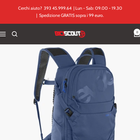
Salta
Cerchi aiuto? 393 45.999.64 | Lun - Sab: 09.00 - 19.30
al
| Spedizione GRATIS sopra i 99 euro.
contenuto
0
Biciscout.it
Navigazione