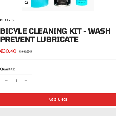
Ingrandisci
PEATY'S
BICYLE CLEANING KIT - WASH
PREVENT LUBRICATE
Prezzo
€30,40
Prezzo
€38,00
regolare
di
vendita
Quantità:
Diminuire
Aumenta
la
la
quantità
quantità
AGGIUNGI